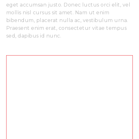
eget accumsan justo. Donec luctus orci elit, vel
mollis nisl cursus sit amet. Nam ut enim
bibendum, placerat nulla ac, vestibulum urna.
Praesent enim erat, consectetur vitae tempus
sed, dapibus id nunc.
"Nam ut enim bibendulla ac,
vestibulum urna. Praesent
enim erat, consectetur vitae
tempus sed. Donec luctus orci
elit, vel mollis nisl cursus sit
amet."