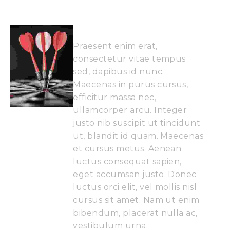
Praesent enim erat,
consectetur vitae tempus
sed, dapibus id nunc.
Maecenas in purus cursus,
efficitur massa nec,
ullamcorper arcu. Integer
justo nib suscipit ut tincidunt
ut, blandit id quam. Maecenas
et cursus metus. Aenean
luctus consequat sapien,
eget accumsan justo. Donec
luctus orci elit, vel mollis nisl
cursus sit amet. Nam ut enim
bibendum, placerat nulla ac,
vestibulum urna.