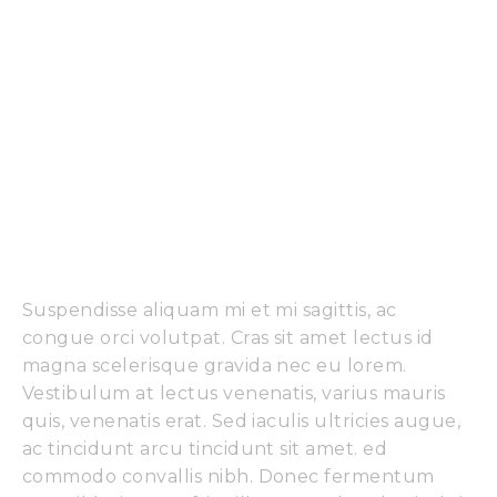
Sollicitudin tempor id 
eu nisl. Diam vel quam 
elementum pulvinar 
etiam non quam lacus. 
Nisl vel pretium lectus 
quam id leo Eu 
molestie. 
Suspendisse aliquam mi et mi sagittis, ac
congue orci volutpat. Cras sit amet lectus id
magna scelerisque gravida nec eu lorem.
Vestibulum at lectus venenatis, varius mauris
quis, venenatis erat. Sed iaculis ultricies augue,
ac tincidunt arcu tincidunt sit amet. ed
commodo convallis nibh. Donec fermentum