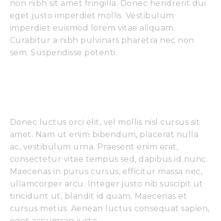
non nibh sit amet fringilla. Donec hendrerit dui
eget justo imperdiet mollis. Vestibulum
imperdiet euismod lorem vitae aliquam.
Curabitur a nibh pulvinars pharetra nec non
sem. Suspendisse potenti.
Curabitur Pellentesque Odio 
Magna 
Donec luctus orci elit, vel mollis nisl cursus sit
amet. Nam ut enim bibendum, placerat nulla
ac, vestibulum urna. Praesent enim erat,
consectetur vitae tempus sed, dapibus id nunc.
Maecenas in purus cursus, efficitur massa nec,
ullamcorper arcu. Integer justo nib suscipit ut
tincidunt ut, blandit id quam. Maecenas et
cursus metus. Aenean luctus consequat sapien,
eget accumsan justo.