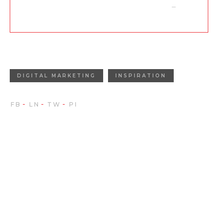
MARGO PROPEL
CEO
DIGITAL MARKETING
INSPIRATION
Lascia un
commento