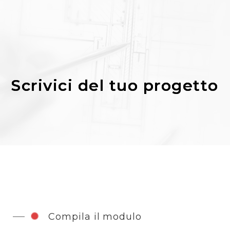
S
c
r
i
v
i
c
i
d
e
l
t
u
o
p
r
o
g
e
t
t
o
Compila il modulo