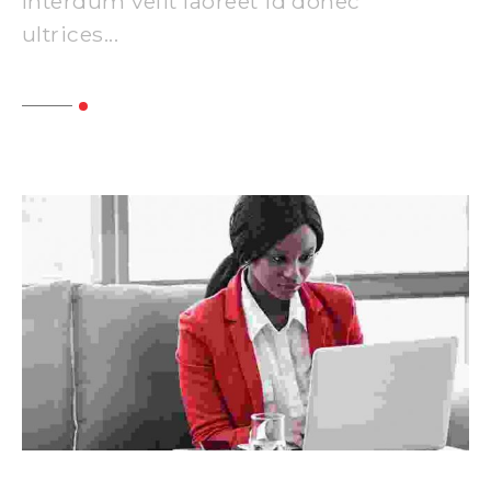
Interdum velit laoreet id donec
ultrices...
Read More