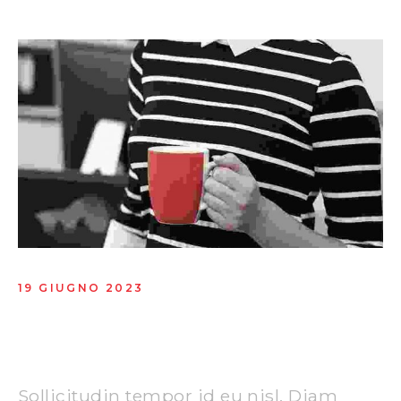
19 GIUGNO 2023
Best ideas for digital
advertising
Sollicitudin tempor id eu nisl. Diam