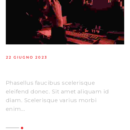
22 GIUGNO 2023
Creative & smart business ideas
Phasellus faucibus scelerisque
eleifend donec. Sit amet aliquam id
diam. Scelerisque varius morbi
enim...
Read More