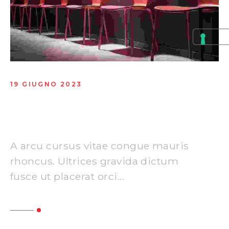
19 GIUGNO 2023
Creative graphics designing
tools
A arcu cursus vitae congue mauris
rhoncus. Ultrices gravida dictum
fusce ut placerat orci...
Read More