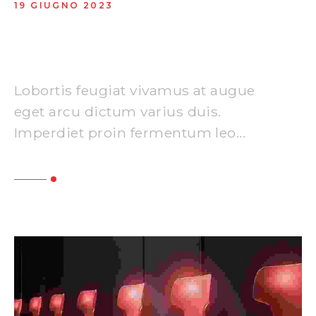
19 GIUGNO 2023
Ideas for branding and
advertising
Lobortis feugiat vivamus at augue
eget arcu dictum varius duis.
Imperdiet proin fermentum leo...
Read More