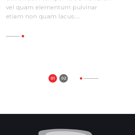
vel quam elementum pulvinar
etiam non quam lacus....
Read More
01
02
Next