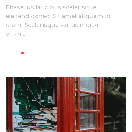
Phasellus faucibus scelerisque
eleifend donec. Sit amet aliquam id
diam. Scelerisque varius morbi
enim...
Read More