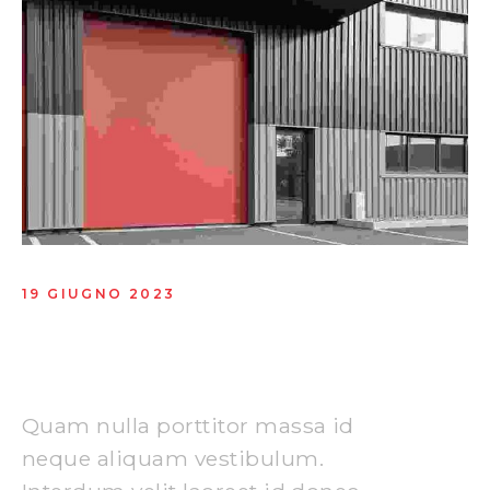
19 GIUGNO 2023
Find your digital marketing
agencies
Quam nulla porttitor massa id
neque aliquam vestibulum.