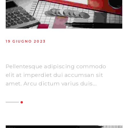
19 GIUGNO 2023
New era of advertising platform
Pellentesque adipiscing commodo
elit at imperdiet dui accumsan sit
amet. Arcu dictum varius duis...
Read More