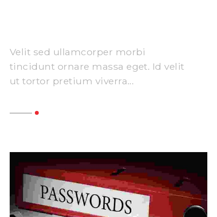
Analytical skills for digital
marketing
Velit sed ullamcorper morbi
tincidunt ornare massa eget. Id velit
ut tortor pretium viverra...
Read More