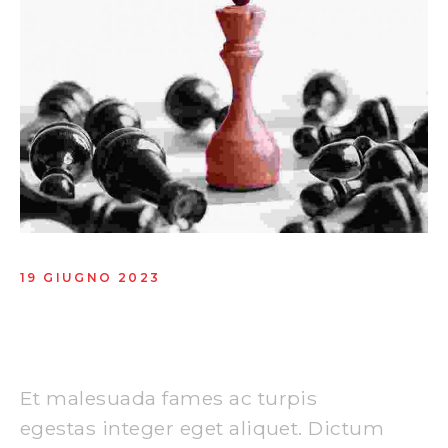
19 GIUGNO 2023
New concepts that are
inspiring
Et malesuada fames ac turpis
egestas integer eget aliquet. Dictum